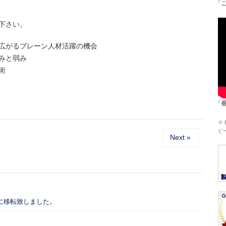
「
下さい。
広がるブレーン人材活躍の機会
みと弱み
術
「
※
ピ
Next »
に移転致しました。