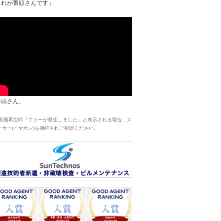
これが番頭さんです」
番頭さん」
 動画再生時「エラーが発生しました」と表示される場合、ス
ーカー(イヤホン)を接続されご視聴ください。