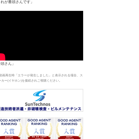
これが番頭さんです」
番頭さん」
 動画再生時「エラーが発生しました」と表示される場合、ス
ーカー(イヤホン)を接続されご視聴ください。