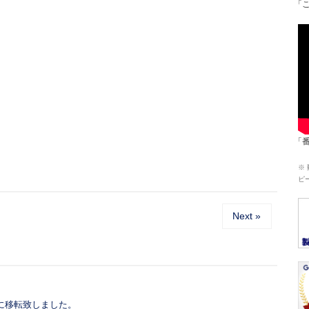
「
「
※
ピ
Next »
に移転致しました。