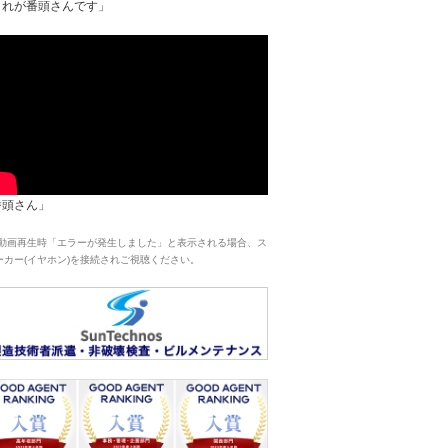
これが番頭さんです」
番頭さん」
 動画再生時「エラーが発生しました」と表示される場合、ス
ーカー(イヤホン)を接続されご視聴ください。