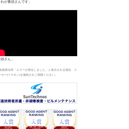
これが番頭さんです」
番頭さん」
 動画再生時「エラーが発生しました」と表示される場合、ス
ーカー(イヤホン)を接続されご視聴ください。