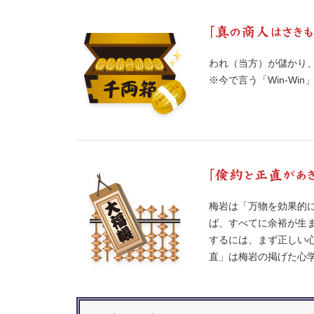
われ（当方）が儲かり
※今で言う「Win-Wi
梅岩は「万物を効果的
ば、すべてに余裕が生
するには、まず正しい
直」は梅岩の掲げた心