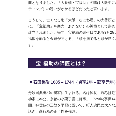
商となりました。「大番頭・宝福助」の噂は大阪中に
ティング）の誘いがかかるほどだったと言います。
こうして、亡くなる迄「大阪・なにわ屋」の大番頭と
に、「宝福助」を商売（あきない）の神様として崇め
建立されました。毎年、宝福助の誕生日である9月2
福帳を触ると金運が開ける」「頭を撫でると頭が良く
す。
石田梅岩 1685 – 1744（貞享2年 – 延享元年
丹波国桑田郡の農家に生まれる。名は興長、通称は勘
柳家に奉公。京都の小栗了雲に師事。 1729年(享保
開。神儒仏の三教を平易に説いて、町人農民に大きな
説き、商行為の正当性を強調。