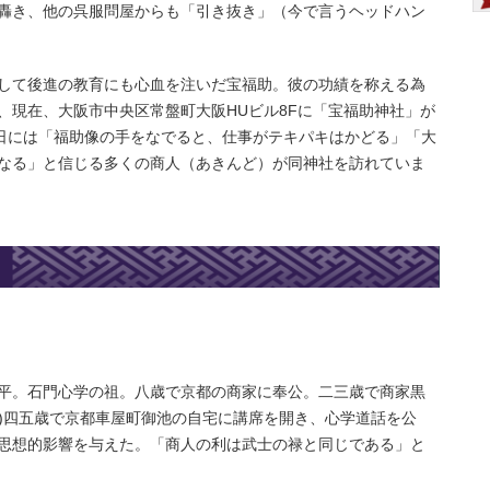
轟き、他の呉服問屋からも「引き抜き」（今で言うヘッドハン
して後進の教育にも心血を注いだ宝福助。彼の功績を称える為
、現在、大阪市中央区常盤町大阪HUビル8Fに「宝福助神社」が
5日には「福助像の手をなでると、仕事がテキパキはかどる」「大
なる」と信じる多くの商人（あきんど）が同神社を訪れていま
）
平。石門心学の祖。八歳で京都の商家に奉公。二三歳で商家黒
14)四五歳で京都車屋町御池の自宅に講席を開き、心学道話を公
思想的影響を与えた。「商人の利は武士の禄と同じである」と